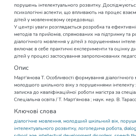
порушень інтелектуального розвитку. Досліджуються
психологічні аспекти, що впливають на процес взаємо
дітей у мовленнєвому середовищі.
У центрі уваги розглядається розробка та ефективні
методів та прийомів, спрямованих на підтримку та 
діалогічного мовлення у дітей з порушеннями інтел
включає в себе практичні експерименти та оцінку д
дітей у процесі застосування запропонованих педаго
Опис
Март’янова Т. Особливості формування діалогічного 
молодшого шкільного віку з порушеннями інтелекту 
записка до кваліфікаційної роботи магістра за cпецi
Cпеціальна освіта / Т. Март’янова ; наук. кер. В. Тарас
Ключові слова
діалогічне мовлення, молодший шкільний вік, пору
інтелектуального розвитку, логопедича робота
,
dialo
school age, intellectual development disorders, speech t