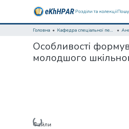
Розділи та колекції
Пошу
Головна
Кафедра спеціальної педагогіки і психології та інклюзивної освіти
Особливості формув
молодшого шкільног
Вантажиться...
Файли