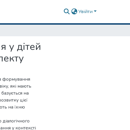
Увійти
 у дітей
лекту
в формування
іку, які мають
 базується на
озвитку цієї
ають на їхню
 діалогічного
ання у контексті