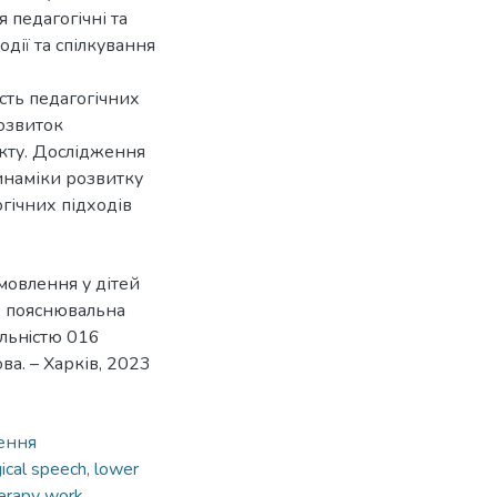
 педагогічні та
дії та спілкування
сть педагогічних
розвиток
екту. Дослідження
инаміки розвитку
гічних підходів
мовлення у дітей
: пояснювальна
альнicтю 016
ова. – Харків, 2023
шення
gical speech, lower
herapy work