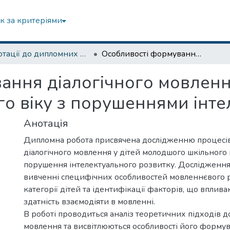
к за критеріями
Анотації до дипломних робіт
Особливості формування діалогічного мовлення у дітей молодшого шкільного віку з порушеннями інтелекту
ання діалогічного мовлення
о віку з порушеннями інте
Анотація
Дипломна робота присвячена дослідженню процесі
діалогічного мовлення у дітей молодшого шкільного в
порушення інтелектуального розвитку. Дослідження
вивченні специфічних особливостей мовленнєвого р
категорії дітей та ідентифікації факторів, що вплив
здатність взаємодіяти в мовленні.
В роботі проводиться аналіз теоретичних підходів до
мовлення та висвітлюються особливості його формув