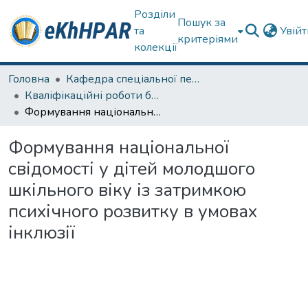
Розділи
Пошук за
та
Увій
критеріями
колекції
Головна
Кафедра спеціальної педагогіки і психології та інклюзивної освіти
Кваліфікаційні роботи бакалаврів
Формування національної свідомості у дітей молодшого шкільного віку із затримкою психічного розвитку в умовах інклюзії
Формування національної
свідомості у дітей молодшого
шкільного віку із затримкою
психічного розвитку в умовах
інклюзії