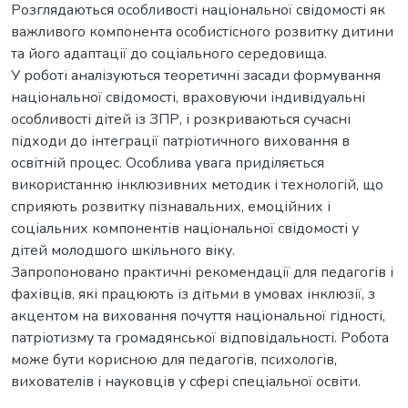
Розглядаються особливості національної свідомості як
важливого компонента особистісного розвитку дитини
та його адаптації до соціального середовища.
У роботі аналізуються теоретичні засади формування
національної свідомості, враховуючи індивідуальні
особливості дітей із ЗПР, і розкриваються сучасні
підходи до інтеграції патріотичного виховання в
освітній процес. Особлива увага приділяється
використанню інклюзивних методик і технологій, що
сприяють розвитку пізнавальних, емоційних і
соціальних компонентів національної свідомості у
дітей молодшого шкільного віку.
Запропоновано практичні рекомендації для педагогів і
фахівців, які працюють із дітьми в умовах інклюзії, з
акцентом на виховання почуття національної гідності,
патріотизму та громадянської відповідальності. Робота
може бути корисною для педагогів, психологів,
вихователів і науковців у сфері спеціальної освіти.