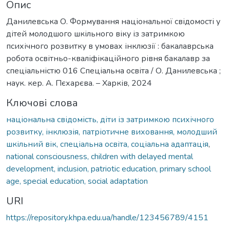
Опис
Данилевська О. Формування національної свідомості у
дітей молодшого шкільного віку із затримкою
психічного розвитку в умовах інклюзії : бакалаврська
робота освітньо-кваліфікаційного рівня бакалавр за
спеціальністю 016 Спеціальна освіта / О. Данилевська ;
наук. кер. А. Пєхарєва. – Харків, 2024
Ключові слова
національна свідомість, діти із затримкою психічного
розвитку, інклюзія, патріотичне виховання, молодший
шкільний вік, спеціальна освіта, соціальна адаптація
,
national consciousness, children with delayed mental
development, inclusion, patriotic education, primary school
age, special education, social adaptation
URI
https://repository.khpa.edu.ua/handle/123456789/4151