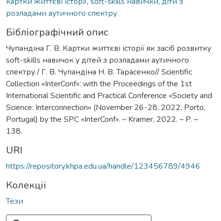
картки життєві історії
,
soft-skills навички
,
діти з
розладами аутичного спектру
Бібліографічний опис
Чупандіна Г. В. Картки життєві історії як засіб розвитку
soft-skills навичок у дітей з розладами аутичного
спектру / Г. В. Чупандіна Н. В. Тарасенко// Scientific
Collection «InterConf»: with the Proceedings of the 1st
International Scientific and Practical Conference «Society and
Science: Interconnection» (November 26-28, 2022; Porto,
Portugal) by the SPC «InterConf». – Kramer, 2022. – P. –
138.
URI
https://repository.khpa.edu.ua/handle/123456789/4946
Колекції
Тези