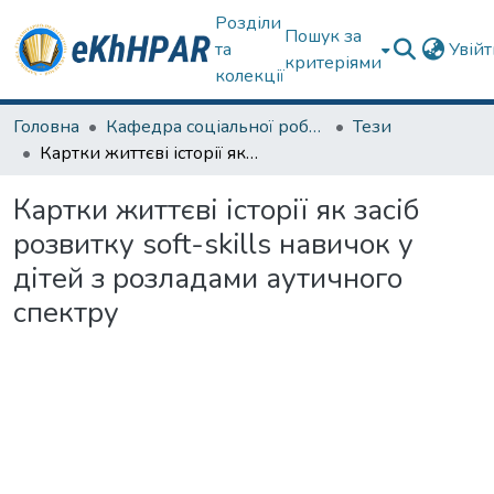
Розділи
Пошук за
та
Увій
критеріями
колекції
Головна
Кафедра соціальної роботи
Тези
Картки життєві історії як засіб розвитку soft-skills навичок у дітей з розладами аутичного спектру
Картки життєві історії як засіб
розвитку soft-skills навичок у
дітей з розладами аутичного
спектру