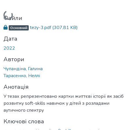
Вантажиться...
Файли
tezy-3.pdf
(307,81 KB)
Основний
Дата
2022
Автори
Чупандіна, Галина
Тарасенко, Неллі
Анотація
У тезах репрезентовано картки життєві історії як засіб
розвитку soft-skills навичок у дітей з розладами
аутичного спектру
Ключові слова