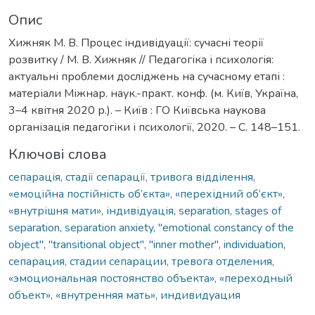
Опис
Хижняк М. В. Процес індивідуації: сучасні теорії
розвитку / М. В. Хижняк // Педагогіка і психологія:
актуальні проблеми досліджень на сучасному етапі :
матеріали Міжнар. наук.-практ. конф. (м. Київ, Україна,
3–4 квітня 2020 р.). – Київ : ГО Київська наукова
організація педагогіки і психології, 2020. – С. 148–151.
Ключові слова
сепарація, стадії сепарації, тривога відділення,
«емоційна постійність об’єкта», «перехідний об’єкт»,
«внутрішня мати», індивідуація
,
separation, stages of
separation, separation anxiety, "emotional constancy of the
object", "transitional object", "inner mother", individuation
,
сепарация, стадии сепарации, тревога отделения,
«эмоциональная постоянство объекта», «переходный
объект», «внутренняя мать», индивидуация