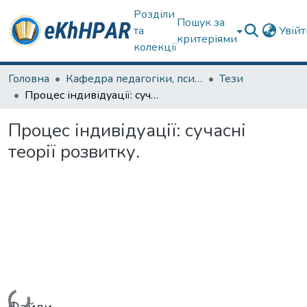
Розділи
Пошук за
та
Увій
критеріями
колекції
Головна
Кафедра педагогіки, психології, початкової освіти та освітнього менеджменту
Тези
Процес індивідуації: сучасні теорії розвитку.
Процес індивідуації: сучасні
теорії розвитку.
Вантажиться...