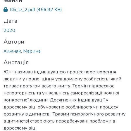
Файли
Khi_tz_2.pdf
(456,82 KB)
Дата
2020
Автори
Хижняк, Марина
Анотація
Юнг називав індивідуацією процес перетворення
людини у повно-цінну усвідомлену особистість, який
триває протягом всього життя. Термін підкреслює
неповторність та унікальність самореалізації кожної
конкретної людини. Досягнення індивідуації у
дорослому віці обумовлене особливостями процесу
розвитку в дитинстві. Травми психологічного розвитку
в дитинстві створюють передбачувані проблеми в
дорослому віці.