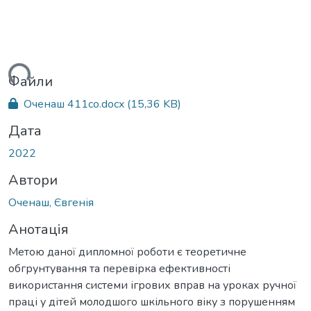
ться...
Файли
Оченаш 411со.docx
(15,36 KB)
Дата
2022
Автори
Оченаш, Євгенія
Анотація
Метою даної дипломної роботи є теоретичне
обгрунтування та перевірка ефективності
використання системи ігрових вправ на уроках ручної
праці у дітей молодшого шкільного віку з порушенням