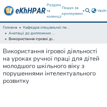
Розділи
Пошук за
та
Увій
критеріями
колекції
Головна
Кафедра спеціальної педагогіки і психології та інклюзивної освіти
Анотації до дипломних робіт
Використання ігрової діяльності на уроках ручної праці для дітей молодшого шкільного віку з порушеннями інтелектуального розвитку
Використання ігрової діяльності
на уроках ручної праці для дітей
молодшого шкільного віку з
порушеннями інтелектуального
розвитку