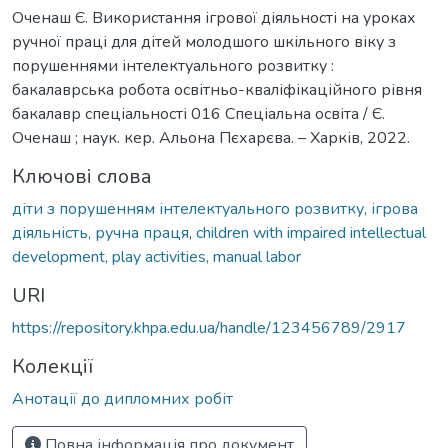
Оченаш Є. Використання ігрової діяльності на уроках
ручної праці для дітей молодшого шкільного віку з
порушеннями інтелектуального розвитку :
бакалаврська робота освітньо-кваліфікаційного рівня
бакалавр спеціальності 016 Спеціальна освіта / Є.
Оченаш ; наук. кер. Альона Пєхарєва. – Харків, 2022.
Ключові слова
діти з порушенням інтелектуального розвитку, ігрова
діяльність, ручна праця
,
children with impaired intellectual
development, play activities, manual labor
URI
https://repository.khpa.edu.ua/handle/123456789/2917
Колекції
Анотації до дипломних робіт
Повна інформація про документ