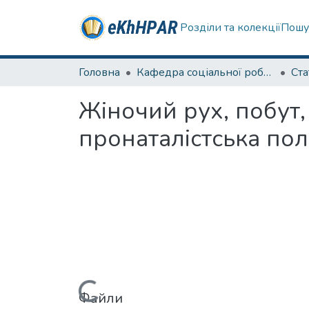
Розділи та колекції
Пошу
Головна
Кафедра соціальної роботи
Ста
Жіночий рух, побут, 
пронаталістська полі
Файли