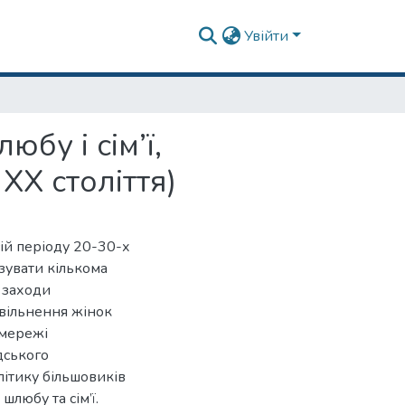
Увійти
бу і сім’ї,
ХХ століття)
сій періоду 20-30-х
изувати кількома
 заходи
звільнення жінок
 мережі
дського
літику більшовиків
шлюбу та сім’ї.