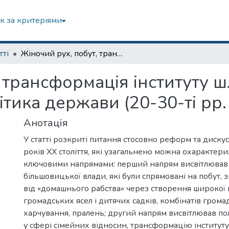
к за критеріями
тті
Жіночий рух, побут, трансформація інституту шлюбу і сім’ї, пронаталістська політика держави (20-30-ті рр. ХХ століття)
трансформація інституту шлю
тика держави (20-30-ті рр. 
Анотація
У статті розкриті питання стосовно реформ та диску
років ХХ століття, які узагальнено можна охарактер
ключовими напрямами: перший напрям висвітлював
більшовицької влади, які були спрямовані на побут, 
від «домашнього рабства» через створення широкої
громадських ясел і дитячих садків, комбінатів грома
харчування, пралень; другий напрям висвітлював по
у сфері сімейних відносин, трансформацію інституту 