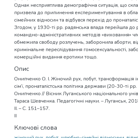
Однак несприятлива демографічна ситуація, що склал
призвела до припинення експериментування в обла
сімейних відносин та відбувся перехід до пронаталіс
Згодом, у 1930-ті рр. радянська влада перейшла до
командно-адміністративних методів «виховання» член
обмежила свободу розлучень, заборонила аборти, в
кримінальне переслідування гомосексуальності, заб
комерційні видання еротики тощо.
Опис
Онипченко О. І. Жіночий рух, побут, трансформація і
сім’ї, пронаталістська політика держави (20-30-ті рр. ХХ
Онипченко // Вісник Луганського національного унів
Тараса Шевченка. Педагогічні науки. – Луганськ, 2018.
II. – С. 151–157.
II
Ключові слова
жіночий рух, побут, шлюбно-сімейні відносини, відн