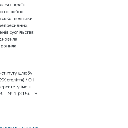
ася в країні,
сті шлюбно-
тської політики.
 репресивних,
ів суспільства:
ідновила
оронила
нституту шлюбу і
 століття) / О.І.
ерситету імені
 – № 1 (315). – Ч.
осини між статями,