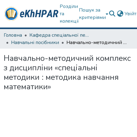
Розділи
Пошук за
та
Увій
критеріями
колекції
Головна
Кафедра спеціальної педагогіки і психології та інклюзивної освіти
Навчальні посібники
Навчально-методичний комплекс з дисципліни «спеціальні методики : методика навчання математики»
Навчально-методичний комплекс
з дисципліни «спеціальні
методики : методика навчання
математики»