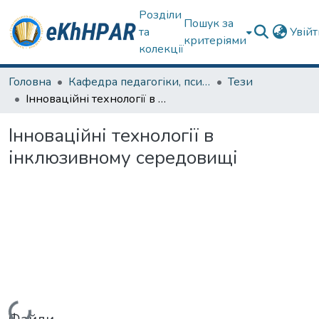
Розділи
Пошук за
та
Увій
критеріями
колекції
Головна
Кафедра педагогіки, психології, початкової освіти та освітнього менеджменту
Тези
Інноваційні технології в інклюзивному середовищі
Інноваційні технології в
інклюзивному середовищі
Вантажиться...