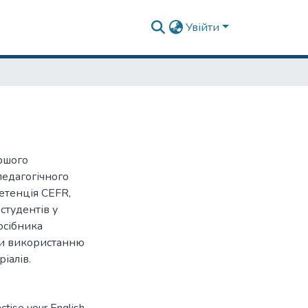
Увійти
ршого
педагогічного
петенція CEFR,
студентів у
посібника
ки використанню
іалів.