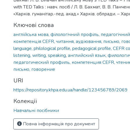
Бахмат Л. В. Вивчай англійську мову з TED Talks = Prac
with TED Talks : навч. посіб / Л. В. Бахмат, В. В. Панче
«Харків. гуманітар.-пед. акад.» Харків. облради. – Харк
Ключові слова
англійська мова, філологічний профіль, педагогічний
компетенція CEFR, читання, аудіювання, письмо, гов
language, philological profile, pedagogical profile, CEFR 
listening, writing, speaking
,
английский язык, филологи
педагогический профиль, компетенция CEFR, чтение
письмо, говорение
URI
https://repository.khpa.edu.ua/handle/123456789/2069
Колекції
Навчальні посібники
Повна інформація про документ