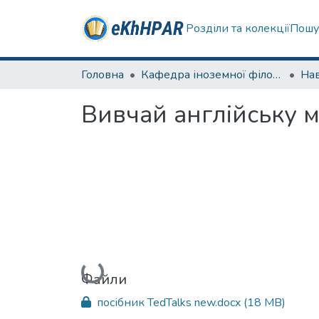
Розділи та колекції
Пошу
Головна
Кафедра іноземної філології
Нав
Вивчай англійську м
Вантажиться...
Файли
посібник TedTalks new.docx
(18 MB)