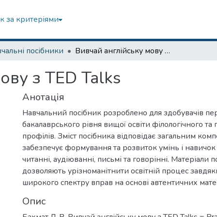
к за критеріями
чальні посібники
Вивчай англійську мову з TED Talks
ову з TED Talks
Анотація
Навчальний посібник розроблено для здобувачів пе
бакалаврського рівня вищої освіти філологічного та 
профілів. Зміст посібника відповідає загальним ком
забезпечує формування та розвиток умінь і навичок 
читанні, аудіюванні, письмі та говорінні. Матеріали 
дозволяють урізноманітнити освітній процес завдя
широкого спектру вправ на основі автентичних матер
Опис