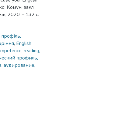
tise your English
нко; Комун. закл.
ів, 2020. – 132 с.
 профіль,
оріння
,
English
competence, reading,
ческий профиль,
, аудирование,