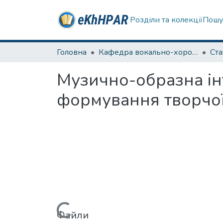
Розділи та колекції
Пошу
Головна
Кафедра вокально-хорової підготовки вчителя
Ста
Музично-образна інт
формування творчої 
Файли