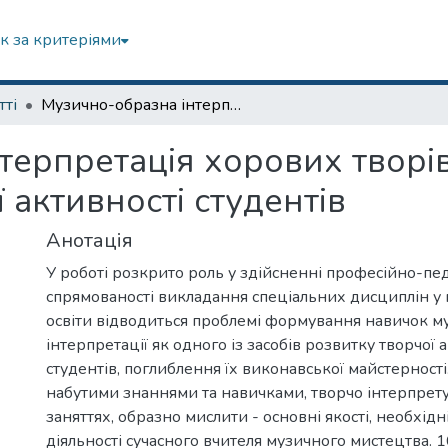
к за критеріями
тті
Музично-образна інтерпретація хорових творів як засіб формування творчої активності студентів
ерпретація хорових творів
активності студентів
Анотація
У роботі розкрито роль у здійсненні професійно-пед
спрямованості викладання спеціальних дисциплін у 
освіти відводиться проблемі формування навичок м
інтерпретації як одного із засобів розвитку творчої 
студентів, поглиблення їх виконавської майстерност
набутими знаннями та навичками, творчо інтерпрету
заняттях, образно мислити - основні якості, необхідн
діяльності сучасного вчителя музичного мистецтва.