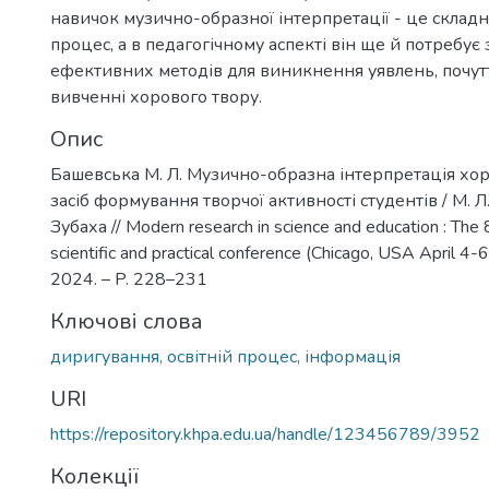
навичок музично-образної інтерпретації - це склад
процес, а в педагогічному аспекті він ще й потребує
ефективних методів для виникнення уявлень, почутт
вивченні хорового твору.
Опис
Башевська М. Л. Музично-образна інтерпретація хор
засіб формування творчої активності студентів / М. Л.
Зубаха // Modern research in science and education : The 8
scientific and practical conference (Chicago, USA April 4-6
2024. – P. 228–231
Ключові слова
диригування, освітній процес, інформація
URI
https://repository.khpa.edu.ua/handle/123456789/3952
Колекції