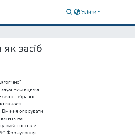
Увійти
 як засіб
агогічної
галузі мистецької
узично-образної
активності
і. Вміння оперувати
вати їх на
і у виконавській
 160 Формування