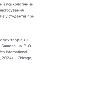
ний психологічний
 застосування
ів у студентів при
ових творів як
 Башевська. Р. О.
th International
, 2024). – Chicago,