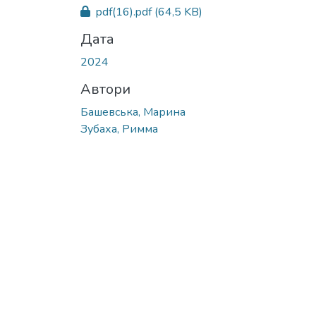
Вантажиться...
pdf(16).pdf
(64,5 KB)
Дата
2024
Автори
Башевська, Марина
Зубаха, Римма