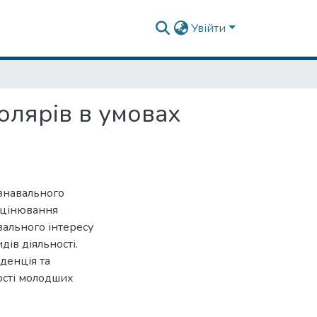
Увійти
олярів в умовах
ізнавального
оцінювання
вального інтересу
дів діяльності.
денція та
ості молодших