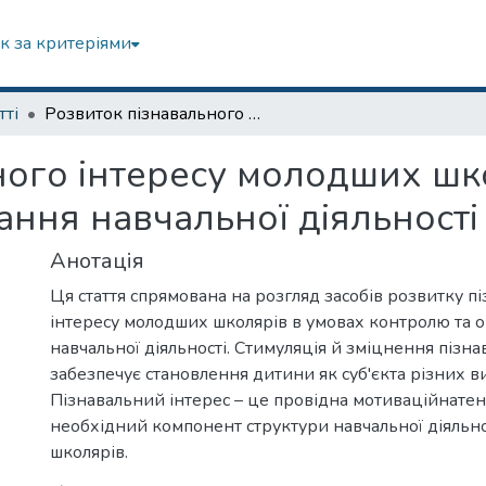
к за критеріями
тті
Розвиток пізнавального інтересу молодших школярів в умовах контролю та оцінювання навчальної діяльності
ного інтересу молодших шк
ання навчальної діяльності
Анотація
Ця стаття спрямована на розгляд засобів розвитку п
інтересу молодших школярів в умовах контролю та 
навчальної діяльності. Стимуляція й зміцнення пізна
забезпечує становлення дитини як суб'єкта різних ви
Пізнавальний інтерес – це провідна мотиваційнатен
необхідний компонент структури навчальної діяльн
школярів.