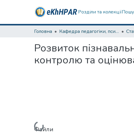
Розділи та колекції
Пошу
Головна
Кафедра педагогіки, психології, початкової освіти та освітнього менеджменту
Ста
Розвиток пізнаваль
контролю та оцінюв
Вантажиться...
Файли