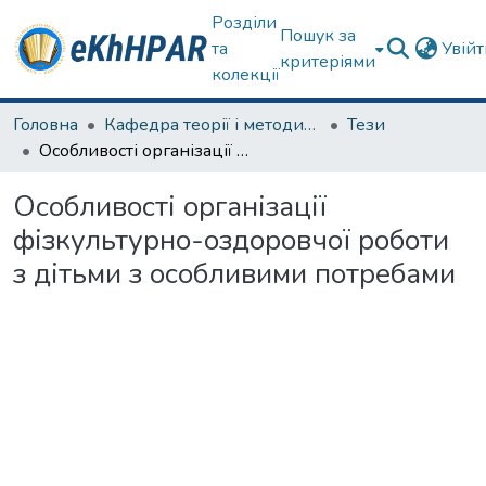
Розділи
Пошук за
та
Увій
критеріями
колекції
Головна
Кафедра теорії і методики фізичного виховання
Тези
Особливості організації фізкультурно-оздоровчої роботи з дітьми з особливими потребами
Особливості організації
фізкультурно-оздоровчої роботи
з дітьми з особливими потребами
иться...