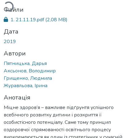
Файли
1. 21.11.19.pdf
(2,08 MB)
Дата
2019
Автори
Пятницька, Дарья
Аксьонов, Володимир
Грищенко, Людмила
Журавльова, Ірина
Анотація
Міцне здоров’я – важливе підґрунтя успішного
всебічного розвитку дитини і розкриття її
особистісного потенціалу. Саме тому принцип
оздоровчої спрямованості освітнього процесу
виокремлюється як один із стратегічних у сучасній