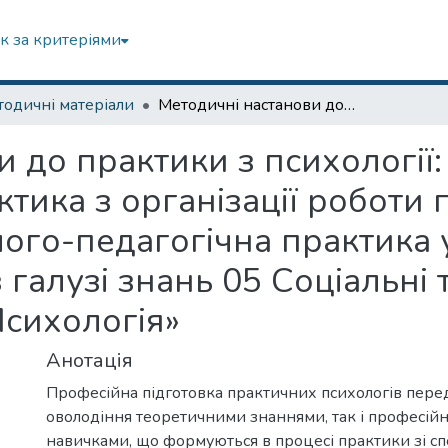
к за критеріями
одичні матеріали
Методичні настанови до практики з психології: «Введення в спеціальність», «Практика з організації роботи практичного психолога», «Психолого-педагогічна практика у школі» для студентів I-ІІ курсів з галузі знань 05 Соціальні та поведінкові науки спеціальності 053 «Психологія»
 до практики з психології:
актика з організації роботи
ого-педагогічна практика 
 з галузі знань 05 Соціальні
Психологія»
Анотація
Професійна підготовка практичних психологів пере
оволодіння теоретичними знаннями, так і професій
навичками, що формуються в процесі практики зі сп