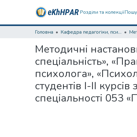
Розділи та колекції
Пошу
Головна
Кафедра педагогіки, психології, початкової освіти та освітнього менеджменту
Мет
Методичні настанови
спеціальність», «Пр
психолога», «Психол
студентів I-ІІ курсів
спеціальності 053 «