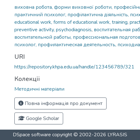
виховна робота, форми виховної роботи, професійна
практичний психолог, профілактична діяльність, пси
educational work, forms of educational work, training, pract
preventive activity, psychodiagnosis
,
воспитательная ра
воспитательной работы, профессиональная подготов
психолог, профилактическая деятельность, психоди
URI
https://repository.khpa.edu.ua/handle/123456789/321
Колекції
Методичні матеріали
Повна інформація про документ
Google Scholar
DSpace software
copyright © 2002-2026
LYRASIS