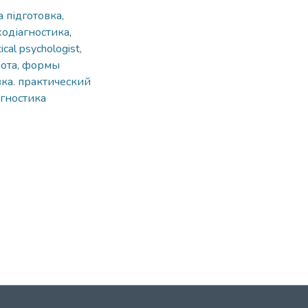
 підготовка,
ходіагностика
,
ical psychologist,
бота, формы
ка. практический
агностика