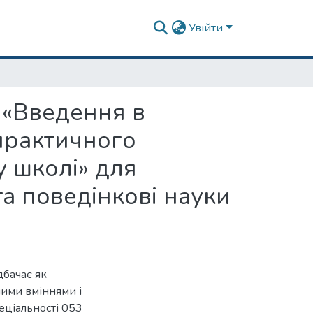
Увійти
 «Введення в
 практичного
у школі» для
 та поведінкові науки
дбачає як
ними вміннями і
еціальності 053