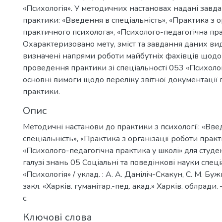
«Психологія». У методичних настановах надані завда
практики: «Введення в спеціальність», «Практика з о
практичного психолога», «Психолого-педагогічна пра
Охарактеризовано мету, зміст та завдання даних вид
визначені напрями роботи майбутніх фахівців щодо 
проведення практики зі спеціальності 053 «Психолог
основні вимоги щодо переліку звітної документаці
практики.
Опис
Методичні настанови до практики з психології: «Вве
спеціальність», «Практика з організації роботи прак
«Психолого-педагогічна практика у школі» для студенті
галузі знань 05 Соціальні та поведінкові науки спец
«Психологія» / уклад. : А. А. Даніліч-Скакун, С. М. Бу
закл. «Харків. гуманітар.-пед. акад.» Харків. облради.
с.
Ключові слова