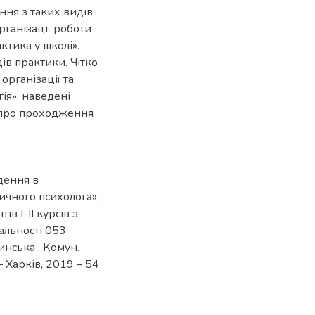
ння з таких видів
рганізації роботи
ктика у школі».
ів практики. Чітко
організації тa
ія», наведені
ї про проходження
дення в
тичного психолога»,
в I-ІІ курсів з
іальності 053
жинська ; Комун.
 – Харків, 2019 – 54