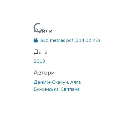
Вантажиться...
Файли
Buz_metnas.pdf
(314,02 KB)
Дата
2019
Автори
Дaніліч-Скaкун, Алла
Бужинська, Світлана