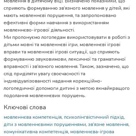
мовлення в дитячому віці. Визначено показники, що
сприяють формуванню зв’язного мовлення у дітей, які
мають мовленнєві порушення, та запропоновано
ефективні форми навчання з використанням
мовленнєво-ігрової діяльності.
Ми пропонуємо логопедам використовувати в роботі з
дітьми мовні та мовленнєві ігри, мовленнєві ігрові
вправи та мовленнєві ігрові ситуації, що сприяють
формуванню звуковимови, лексичної та граматичної
вправності і зв’язного мовлення. Також, зазначено, що
слід приділяти увагу своєчасності та
індивідуалізованості надання корекційно-
логопедичної допомоги дитині з метою якнайкращого
подолання мовленнєвих порушень.
Ключові слова
мовленнєва компетенція
,
психолінгвістичний підхід
,
діти з мовленнєвими порушеннями
,
зв’язне мовлення
,
комунікативна компетенція
,
мовленнєва-ігрова