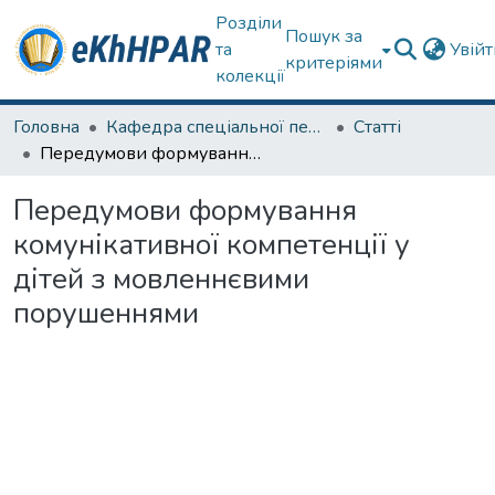
Розділи
Пошук за
та
Увій
критеріями
колекції
Головна
Кафедра спеціальної педагогіки і психології та інклюзивної освіти
Статті
Передумови формування комунікативної компетенції у дітей з мовленнєвими порушеннями
Передумови формування
комунікативної компетенції у
дітей з мовленнєвими
порушеннями