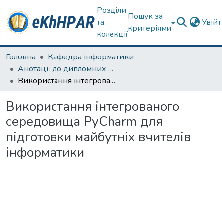
Розділи
Пошук за
та
Увій
критеріями
колекції
Головна
Кафедра інформатики
Анотації до дипломних робіт
Використання інтегрованого середовища PуCharm для підготовки майбутніх вчителів інформатики
Використання інтегрованого
середовища PуCharm для
підготовки майбутніх вчителів
інформатики