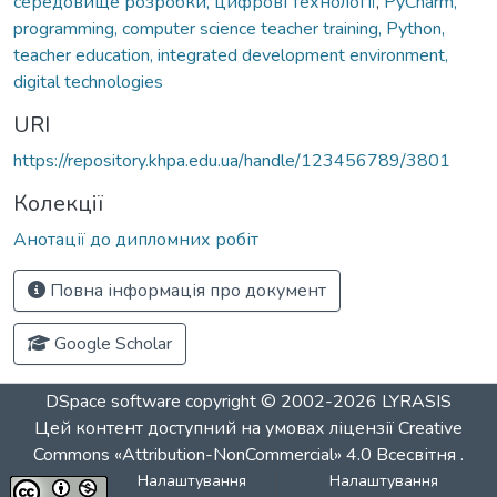
середовище розробки, цифрові технології
,
PyCharm,
programming, computer science teacher training, Python,
teacher education, integrated development environment,
digital technologies
URI
https://repository.khpa.edu.ua/handle/123456789/3801
Колекції
Анотації до дипломних робіт
Повна інформація про документ
Google Scholar
DSpace software
copyright © 2002-2026
LYRASIS
Цей контент доступний на умовах ліцензії
Creative
Commons «Attribution-NonCommercial» 4.0 Всесвітня
.
Налаштування
Налаштування