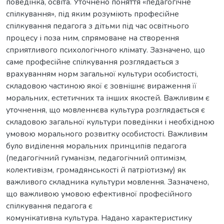
поведінка, освіта. Уточнено поняття «педагогічне
спілкування», під яким розуміють професійне
спілкування педагога з дітьми під час освітнього
процесу і поза ним, спрямоване на створення
сприятливого психологічного клімату. Зазначено, що
саме професійне спілкування розглядається з
врахуванням норм загальної культури особистості,
складовою частиною якої є зовнішнє вираження її
моральних, естетичних та інших якостей. Важливим є
уточнення, що мовленнєва культура розглядається є
складовою загальної культури поведінки і необхідною
умовою морального розвитку особистості. Важливим
було виділення моральних принципів педагога
(педагогічний гуманізм, педагогічний оптимізм,
колективізм, громадянськості й патріотизму) як
важливого складника культури мовлення. Зазначено,
що важливою умовою ефективної професійного
спілкування педагога є
комунікативна культура. Надано характеристику