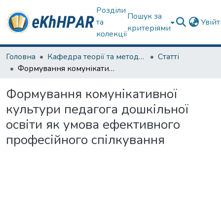
Розділи
Пошук за
та
Увій
критеріями
колекції
Головна
Кафедра теорії та методик дошкільної освіти
Статті
Формування комунікативної культури педагога дошкільної освіти як умова ефективного професійного спілкування
Формування комунікативної
культури педагога дошкільної
освіти як умова ефективного
професійного спілкування