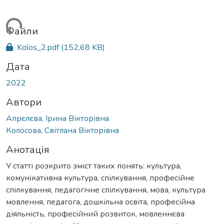
ться...
Файли
Kolos_2.pdf
(152,68 KB)
Дата
2022
Автори
Апрєлєва, Ірина Вікторівна
Колосова, Світлана Вікторівна
Анотація
У статті розкрито зміст таких понять: культура,
комунікативна культура, спілкування, професійне
спілкування, педагогічне спілкування, мова, культура
мовлення, педагога, дошкільна освіта, професійна
діяльність, професійний розвиток, мовленнєва