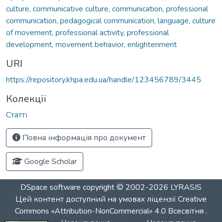
culture, communicative culture, communication, professional
communication, pedagogical communication, language, culture
of movement, professional activity, professional
development, movement behavior, enlightenment
URI
https://repository.khpa.edu.ua/handle/123456789/3445
Колекції
Статті
Повна інформація про документ
Google Scholar
DSpace software
copyright © 2002-2026
LYRASIS
Цей контент доступний на умовах ліцензії
Creative
Commons «Attribution-NonCommercial» 4.0 Всесвітня
.