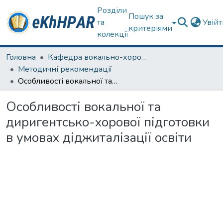
Розділи
Пошук за
та
Увій
критеріями
колекції
Головна
Кафедра вокально-хорової підготовки вчителя
Методичні рекомендації
Особливості вокальної та диригентсько-хорової підготовки в умовах діджиталізації освіти
Особливості вокальної та
диригентсько-хорової підготовки
в умовах діджиталізації освіти