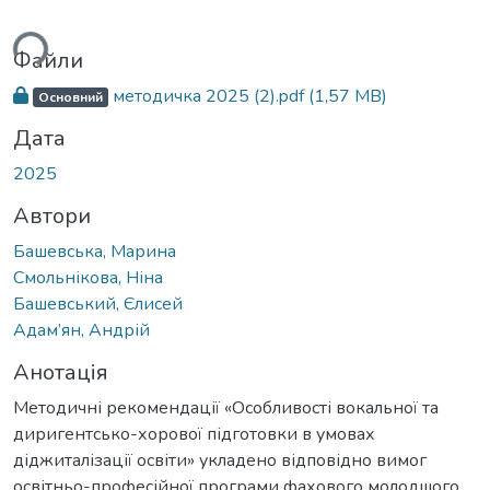
ься...
Файли
методичка 2025 (2).pdf
(1,57 MB)
Основний
Дата
2025
Автори
Башевська, Марина
Смольнікова, Ніна
Башевський, Єлисей
Адам’ян, Андрій
Анотація
Методичні рекомендації «Особливості вокальної та
диригентсько-хорової підготовки в умовах
діджиталізації освіти» укладено відповідно вимог
освітньо-професійної програми фахового молодшого