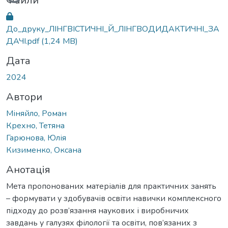
Вантажиться...
Файли
До_друку_ЛІНГВІСТИЧНІ_Й_ЛІНГВОДИДАКТИЧНІ_ЗА
ДАЧІ.pdf
(1,24 MB)
Дата
2024
Автори
Міняйло, Роман
Крехно, Тетяна
Гарюнова, Юлія
Кизименко, Оксана
Анотація
Мета пропонованих матеріалів для практичних занять
– формувати у здобувачів освіти навички комплексного
підходу до розв’язання наукових і виробничих
завдань у галузях філології та освіти, пов’язаних з