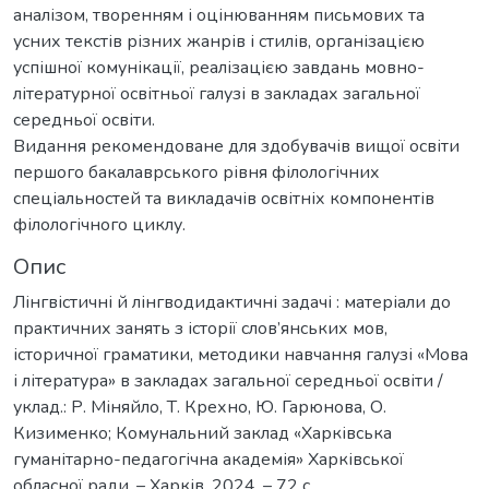
аналізом, творенням і оцінюванням письмових та
усних текстів різних жанрів і стилів, організацією
успішної комунікації, реалізацією завдань мовно-
літературної освітньої галузі в закладах загальної
середньої освіти.
Видання рекомендоване для здобувачів вищої освіти
першого бакалаврського рівня філологічних
спеціальностей та викладачів освітніх компонентів
філологічного циклу.
Опис
Лінгвістичні й лінгводидактичні задачі : матеріали до
практичних занять з історії слов’янських мов,
історичної граматики, методики навчання галузі «Мова
і література» в закладах загальної середньої освіти /
уклад.: Р. Міняйло, Т. Крехно, Ю. Гарюнова, О.
Кизименко; Комунальний заклад «Харківська
гуманітарно-педагогічна академія» Харківської
обласної ради. – Харків, 2024. – 72 с.