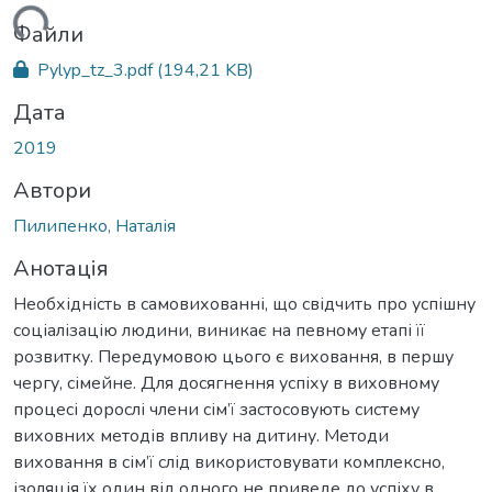
ться...
Файли
Pylyp_tz_3.pdf
(194,21 KB)
Дата
2019
Автори
Пилипенко, Наталія
Анотація
Необхідність в самовихованні, що свідчить про успішну
соціалізацію людини, виникає на певному етапі її
розвитку. Передумовою цього є виховання, в першу
чергу, сімейне. Для досягнення успіху в виховному
процесі дорослі члени сім’ї застосовують систему
виховних методів впливу на дитину. Методи
виховання в сім’ї слід використовувати комплексно,
ізоляція їх один від одного не приведе до успіху в