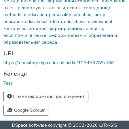
методи виховання, формування особистості, виховання
в сім’ї, реформування освіти, освітнє середовище
,
methods of education, personality formation, family
education, educational reform, educational environment
,
методы воспитания, формирования личности,
воспитания в семье, реформирования образования,
образовательная середа
URI
https://repository.khpa.edu.ua/handle/123456789/486
Колекції
Тези
Повна інформація про документ
Google Scholar
DSpace software
copyright © 2002-2026
LYRASIS