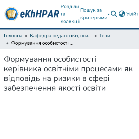
Розділи
Пошук за
та
Увій
критеріями
колекції
Головна
Кафедра педагогіки, психології, початкової освіти та освітнього менеджменту
Тези
Формування особистості керівника освітніми процесами як відповідь на ризики в сфері забезпечення якості освіти
Формування особистості
керівника освітніми процесами як
відповідь на ризики в сфері
забезпечення якості освіти