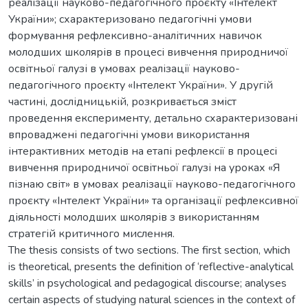
реалізації науково-педагогічного проєкту «Інтелект
України»; схарактеризовано педагогічні умови
формування рефлексивно-аналітичних навичок
молодших школярів в процесі вивчення природничої
освітньої галузі в умовах реалізації науково-
педагогічного проєкту «Інтелект України». У другій
частині, дослідницькій, розкривається зміст
проведення експерименту, детально схарактеризовані
впроваджені педагогічні умови використання
інтерактивних методів на етапі рефлексії в процесі
вивчення природничої освітньої галузі на уроках «Я
пізнаю світ» в умовах реалізації науково-педагогічного
проєкту «Інтелект України» та організації рефлексивної
діяльності молодших школярів з використанням
стратегій критичного мислення.
The thesis consists of two sections. The first section, which
is theoretical, presents the definition of ‘reflective-analytical
skills’ in psychological and pedagogical discourse; analyses
certain aspects of studying natural sciences in the context of