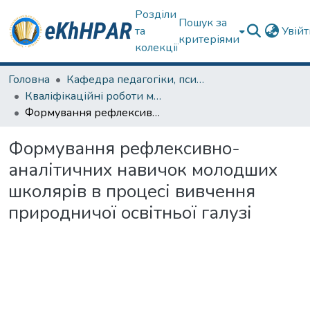
Розділи
Пошук за
та
Увій
критеріями
колекції
Головна
Кафедра педагогіки, психології, початкової освіти та освітнього менеджменту
Кваліфікаційні роботи магістрів
Формування рефлексивно-аналітичних навичок молодших школярів в процесі вивчення природничої освітньої галузі
Формування рефлексивно-
аналітичних навичок молодших
школярів в процесі вивчення
природничої освітньої галузі