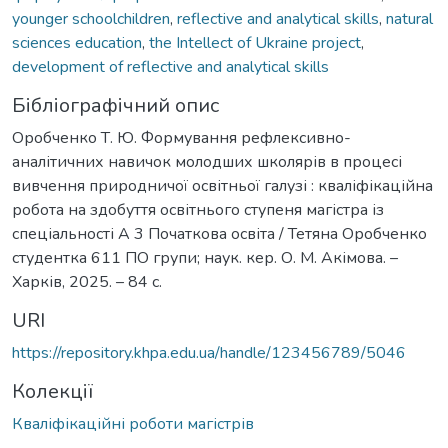
younger schoolchildren
,
reflective and analytical skills
,
natural
sciences education
,
the Intellect of Ukraine project
,
development of reflective and analytical skills
Бібліографічний опис
Оробченко Т. Ю. Формування рефлексивно-
аналітичних навичок молодших школярів в процесі
вивчення природничої освітньої галузі : кваліфікаційна
робота на здобуття освітнього ступеня магістра із
спеціальності А 3 Початкова освіта / Тетяна Оробченко
студентка 611 ПО групи; наук. кер. О. М. Акімова. –
Харків, 2025. – 84 с.
URI
https://repository.khpa.edu.ua/handle/123456789/5046
Колекції
Кваліфікаційні роботи магістрів