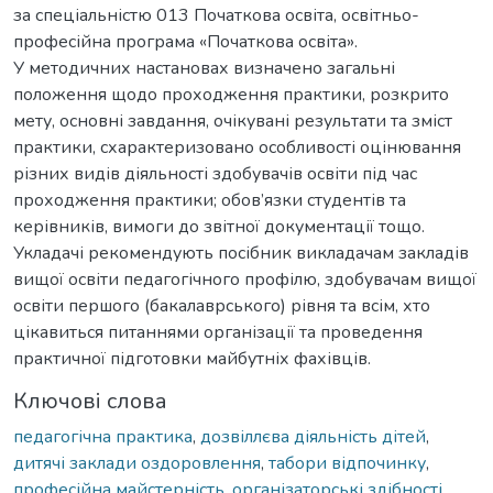
за спеціальністю 013 Початкова освіта, освітньо-
професійна програма «Початкова освіта».
У методичних настановах визначено загальні
положення щодо проходження практики, розкрито
мету, основні завдання, очікувані результати та зміст
практики, схарактеризовано особливості оцінювання
різних видів діяльності здобувачів освіти під час
проходження практики; обов’язки студентів та
керівників, вимоги до звітної документації тощо.
Укладачі рекомендують посібник викладачам закладів
вищої освіти педагогічного профілю, здобувачам вищої
освіти першого (бакалаврського) рівня та всім, хто
цікавиться питаннями організації та проведення
практичної підготовки майбутніх фахівців.
Ключові слова
педагогічна практика
,
дозвіллєва діяльність дітей
,
дитячі заклади оздоровлення
,
табори відпочинку
,
професійна майстерність
,
організаторські здібності
,