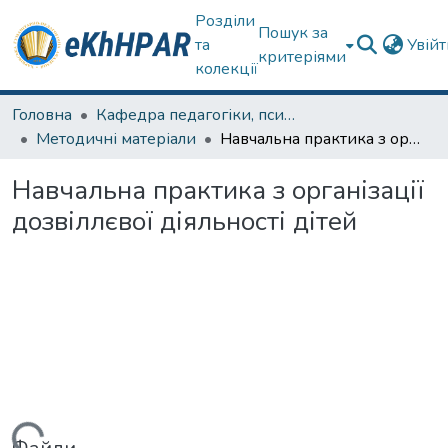
Розділи
Пошук за
та
Увій
критеріями
колекції
Головна
Кафедра педагогіки, психології, початкової освіти та освітнього менеджменту
Методичні матеріали
Навчальна практика з організації дозвіллєвої діяльності дітей
Навчальна практика з організації
дозвіллєвої діяльності дітей