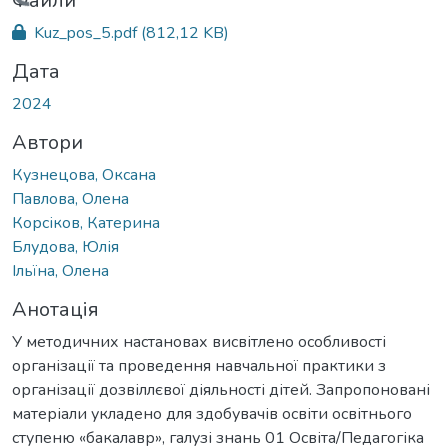
антажиться...
Файли
Kuz_pos_5.pdf
(812,12 KB)
Дата
2024
Автори
Кузнецова, Оксана
Павлова, Олена
Корсіков, Катерина
Блудова, Юлія
Ільїна, Олена
Анотація
У методичних настановах висвітлено особливості
організації та проведення навчальної практики з
організації дозвіллєвої діяльності дітей. Запропоновані
матеріали укладено для здобувачів освіти освітнього
ступеню «бакалавр», галузі знань 01 Освіта/Педагогіка