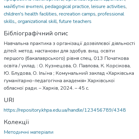
майбутні вчителі
,
pedagogical practice
,
leisure activities
,
children's health facilities
,
recreation camps
,
professional
skills,
,
organizational skill
,
future teachers
Бібліографічний опис
Навчальна практика з організації дозвіллєвої діяльності
дітей: метод. настанови для здобув. вищ. освіти
першого (бакалаврського) рівня спец. 013 Початкова
освіта / уклад. : О. Кузнецова, О. Павлова, К. Корсікова,
Ю. Блудова, О. Ільїна ; Комунальний заклад «Харківська
гуманітарно-педагогічна академія» Харківської
обласної ради. – Харків, 2024. – 45 с.
URI
https://repository.khpa.edu.ua/handle/123456789/4348
Колекції
Методичні матеріали