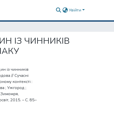
Увійти
ИН ІЗ ЧИННИКІВ
МАКУ
дин із чинників
ова // Сучасні
рному контексті :
ва ; Ужгород ;
. Зимомря,
віт, 2015. – С. 85–