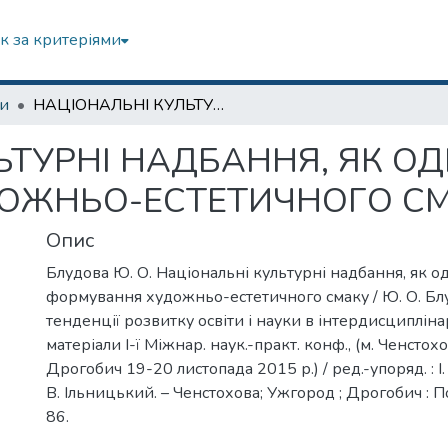
к за критеріями
зи
НАЦІОНАЛЬНІ КУЛЬТУРНІ НАДБАННЯ, ЯК ОДИН ІЗ ЧИННИКІВ ФОРМУВАННЯ ХУДОЖНЬО-ЕСТЕТИЧНОГО СМАКУ
ТУРНІ НАДБАННЯ, ЯК ОД
ОЖНЬО-ЕСТЕТИЧНОГО С
Опис
Блудова Ю. О. Національні культурні надбання, як о
формування художньо-естетичного смаку / Ю. О. Блуд
тенденції розвитку освіти і науки в інтердисципліна
матеріали І-ї Міжнар. наук.-практ. конф., (м. Ченстохо
Дрогобич 19-20 листопада 2015 р.) / ред.-упоряд. : І
В. Ільницький. – Ченстохова; Ужгород ; Дрогобич : Пос
86.