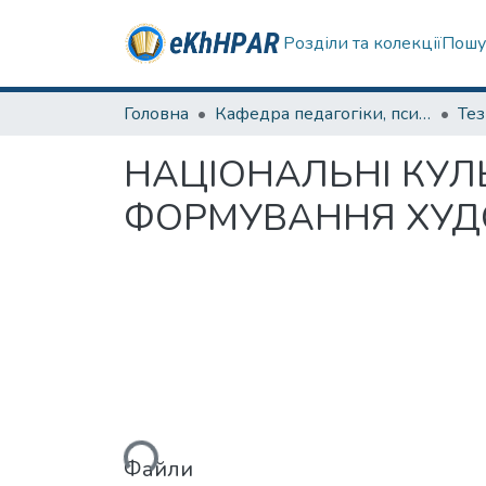
Розділи та колекції
Пошу
Головна
Кафедра педагогіки, психології, початкової освіти та освітнього менеджменту
Те
НАЦІОНАЛЬНІ КУЛЬ
ФОРМУВАННЯ ХУД
Вантажиться...
Файли