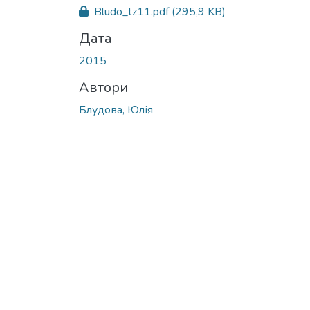
Bludo_tz11.pdf
(295,9 KB)
Дата
2015
Автори
Блудова, Юлія