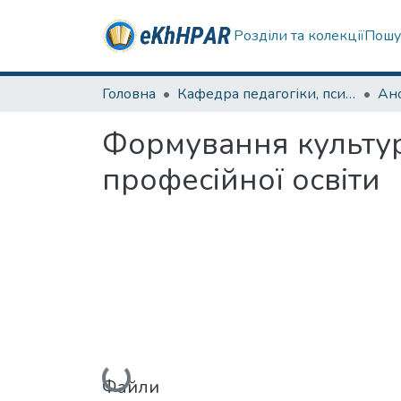
Розділи та колекції
Пошу
Головна
Кафедра педагогіки, психології, початкової освіти та освітнього менеджменту
Формування культури
професійної освіти
Вантажиться...
Файли