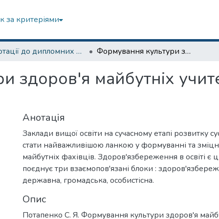
к за критеріями
Анотації до дипломних робіт
Формування культури здоров'я майбутніх учителів у системі професійної освіти
 здоров'я майбутніх учите
Анотація
Заклади вищої освіти на сучасному етапі розвитку су
стати найважливішою ланкою у формуванні та зміцн
майбутніх фахівців. Здоров'язбереження в освіті є ц
поєднує три взаємопов'язані блоки : здоров'язбереж
державна, громадська, особистісна.
Опис
Потапенко С. Я. Формування культури здоров'я майбу