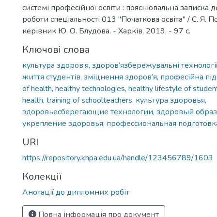
системі професійної освіти : пояснювальна записка д
роботи спеціальності 013 "Початкова освіта" / С. Я. По
керівник Ю. О. Блудова. - Харків, 2019. - 97 с.
Ключові слова
культура здоров’я, здоров’язбережувальні технології
життя студентів, зміцнення здоров’я, професійна під
of health, healthy technologies, healthy lifestyle of studen
health, training of schoolteachers
,
культура здоровья,
здоровьесберегающие технологии, здоровый образ
укрепление здоровья, профессиональная подготовк
URI
https://repository.khpa.edu.ua/handle/123456789/1603
Колекції
Анотації до дипломних робіт
Повна інформація про документ