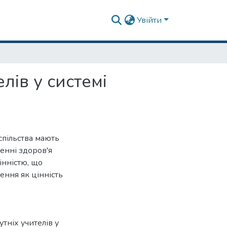
Увійти
лів у системі
спільства мають
енні здоров'я
інністю, що
ення як цінність
тніх учителів у