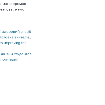
о магістерської
тапова ; наук.
, здоровий спосіб
готовка вчителів.
,
ts, improving the
 жизни студентов,
а учителей