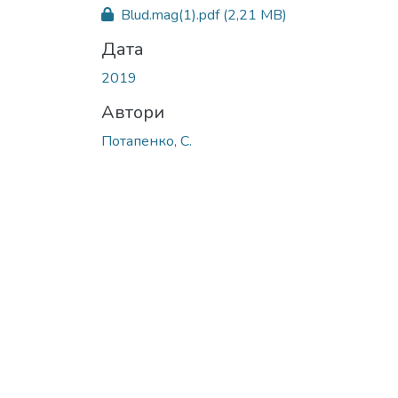
Blud.mag(1).pdf
(2,21 MB)
Дата
2019
Автори
Потапенко, С.