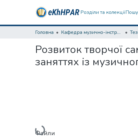
Розділи та колекції
Пошу
Головна
Кафедра музично-інструментальної підготовки вчителя
Те
Розвиток творчої са
заняттях із музично
Вантажиться...
Файли