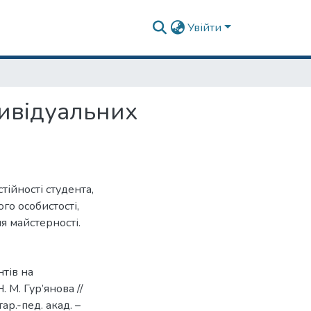
Увійти
дивідуальних
тійності студента,
го особистості,
я майстерності.
нтів на
 М. Гур’янова //
ар.-пед. акад. –