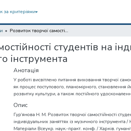
к за критеріями
зи
Розвиток творчої самостійності студентів на індивідуальних заняттях із музичного інструмента
мостійності студентів на ін
го інструмента
Анотація
У роботі висвітлено питання виховання творчої самос
як процес поступового, планомірного, становлення йо
розвитку культури, а також постійного удосконаленн
Опис
Гур’янова Н. М. Розвиток творчої самостійності студе
індивідуальних заняттях із музичного інструмента / Н.
Матеріали Всеукр. наук.-практ. конф. / Харків. гуманіт