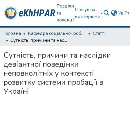
Розділи
Пошук за
та
Увій
критеріями
колекції
Головна
Кафедра соціальної роботи
Статті
Сутність, причини та наслідки девіантної поведінки неповнолітніх у контексті розвитку системи пробації в Україні
Сутність, причини та наслідки
девіантної поведінки
неповнолітніх у контексті
розвитку системи пробації в
Україні