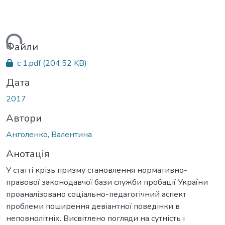
иться...
Файли
с 1.pdf
(204,52 KB)
Дата
2017
Автори
Анголенко, Валентина
Анотація
У статті крізь призму становлення нормативно-
правової законодавчої бази служби пробації України
проаналізовано соціально-педагогічний аспект
проблеми поширення девіантної поведінки в
неповнолітніх. Висвітлено погляди на сутність і