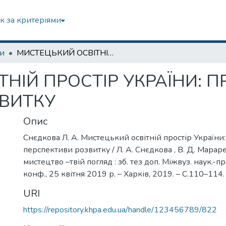
к за критеріями
зи
МИСТЕЦЬКИЙ ОСВІТНІЙ ПРОСТІР УКРАЇНИ: ПРОБЛЕМИ ТА ПЕРСПЕКТИВИ РОЗВИТКУ
НІЙ ПРОСТІР УКРАЇНИ: 
ВИТКУ
Опис
Снєдкова Л. А. Мистецький освітній простір України
перспективи розвитку / Л. А. Снєдкова , В. Д. Мараре
мистецтво –твій погляд : зб. тез доп. Міжвуз. наук.-пр
конф., 25 квітня 2019 р. – Харків, 2019. – С.110–114.
URI
https://repository.khpa.edu.ua/handle/123456789/822