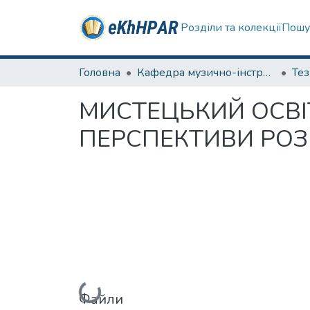
Розділи та колекції
Пошу
Головна
Кафедра музично-інструментальної підготовки вчителя
Те
МИСТЕЦЬКИЙ ОСВІТ
ПЕРСПЕКТИВИ РОЗ
Вантажиться...
Файли