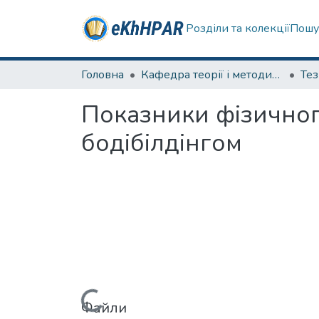
Розділи та колекції
Пошу
Головна
Кафедра теорії і методики фізичного виховання
Те
Показники фізичног
бодібілдінгом
Файли