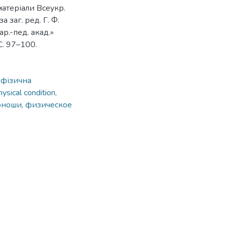
матеріали Всеукр.
а заг. ред. Г. Ф.
р.-пед. акад.»
С. 97–100.
, фізична
hysical condition,
юноши, физическое