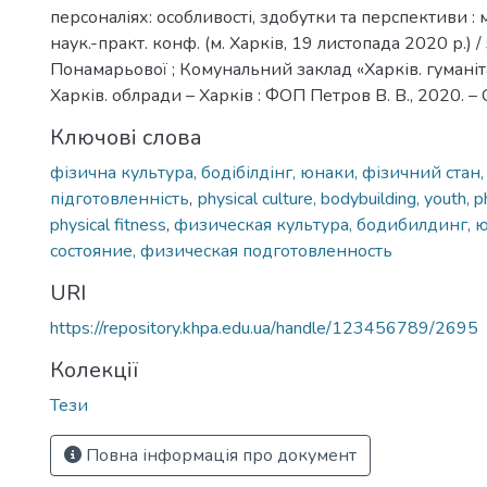
персоналіях: особливості, здобутки та перспективи : 
наук.-практ. конф. (м. Харків, 19 листопада 2020 р.) / з
Понамарьової ; Комунальний заклад «Харків. гуманіта
Харків. облради – Харків : ФОП Петров В. В., 2020. – 
Ключові слова
фізична культура, бодібілдінг, юнаки, фізичний стан
підготовленність
,
рhysical culture, bodybuilding, youth, p
physical fitness
,
физическая культура, бодибилдинг, 
состояние, физическая подготовленность
URI
https://repository.khpa.edu.ua/handle/123456789/2695
Колекції
Тези
Повна інформація про документ