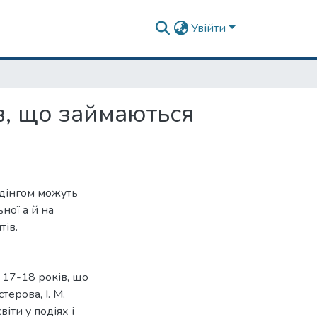
Увійти
в, що займаються
лдінгом можуть
ної а й на
тів.
 17-18 років, що
терова, І. М.
іти у подіях і