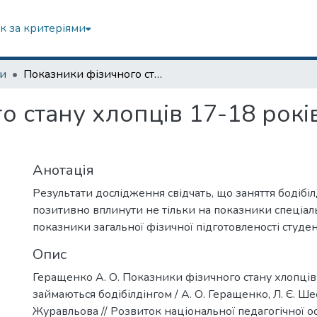
к за критеріями
зи
Показники фізичного стану хлопців 17-18 років, що займаються бодібілдінгом
о стану хлопців 17-18 рокі
Анотація
Результати дослідження свідчать, що заняття бодібі
позитивно вплинути не тільки на показники спеціаль
показники загальної фізичної підготовленості студен
Опис
Геращенко А. О. Показники фізичного стану хлопців
займаються бодібілдінгом / А. О. Геращенко, Л. Є. Шес
Журавльова // Розвиток національної педагогічної осв