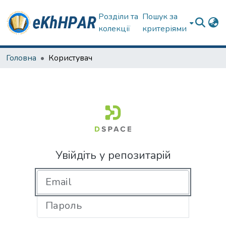
Розділи та
Пошук за
колекції
критеріями
Головна
Користувач
Увійдіть у репозитарій