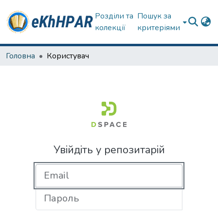
Розділи та
Пошук за
колекції
критеріями
Головна
Користувач
Увійдіть у репозитарій