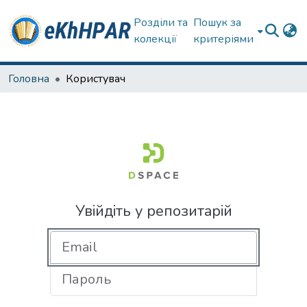
Розділи та
Пошук за
колекції
критеріями
Головна
Користувач
Увійдіть у репозитарій