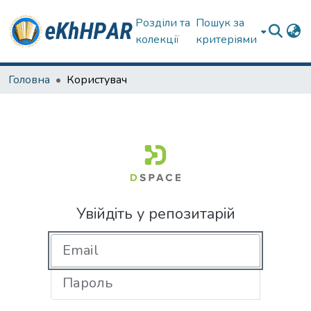
Розділи та
Пошук за
колекції
критеріями
Головна
Користувач
Увійдіть у репозитарій